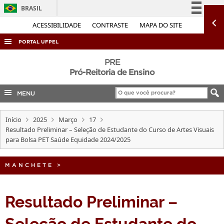
BRASIL
Simplifique!
ACESSIBILIDADE
CONTRASTE
MAPA DO SITE
Comunica BR
PORTAL UFPEL
Participe
ACESSO À INFORMAÇÃO
PRE
Acesso à informação
Pró-Reitoria de Ensino
AUDITORIA
Legislação
MENU
COBALTO
Canais
CONCURSOS
Início
2025
Março
17
EDITAIS
Resultado Preliminar – Seleção de Estudante do Curso de Artes Visuais
para Bolsa PET Saúde Equidade 2024/2025
INTERNACIONAL
OUVIDORIA
MANCHETE
>
PORTARIAS
Resultado Preliminar –
TELEFONES
Seleção de Estudante do