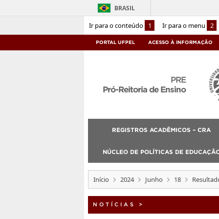
BRASIL
Ir para o conteúdo
1
Ir para o menu
2
PORTAL UFPEL
ACESSO À INFORMAÇÃO
PRE
Pró-Reitoria de Ensino
REGISTROS ACADÊMICOS – CRA
NÚCLEO DE POLÍTICAS DE EDUCAÇÃO
Início
2024
Junho
18
Resultado
NOTÍCIAS
>