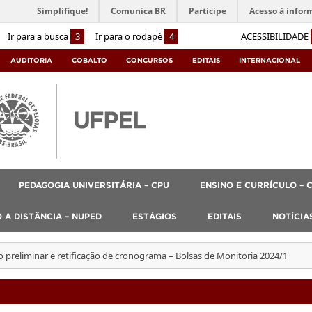
Simplifique!
Comunica BR
Participe
Acesso à infor
Ir para a busca
3
Ir para o rodapé
4
ACESSIBILIDADE
AUDITORIA
COBALTO
CONCURSOS
EDITAIS
INTERNACIONAL
PEDAGOGIA UNIVERSITÁRIA – CPU
ENSINO E CURRÍCULO – 
 A DISTÂNCIA – NUPED
ESTÁGIOS
EDITAIS
NOTÍCIA
 preliminar e retificação de cronograma – Bolsas de Monitoria 2024/1