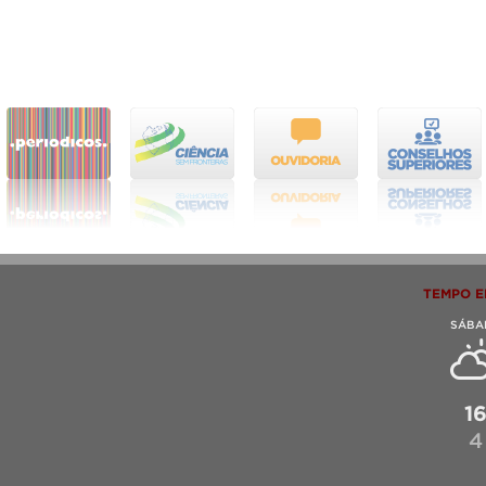
TEMPO E
SÁBA
1
4