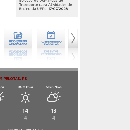
Seleção de Demandas de
Transporte para Atividades de
Ensino da UFPel
17/07/2026
M PELOTAS, RS
DO
DOMINGO
SEGUNDA
6
14
13
4
4
Fonte: CPPMet / UFPel