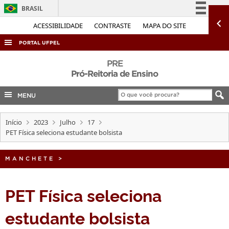
BRASIL
Simplifique!
ACESSIBILIDADE
CONTRASTE
MAPA DO SITE
Comunica BR
PORTAL UFPEL
Participe
ACESSO À INFORMAÇÃO
PRE
Acesso à informação
Pró-Reitoria de Ensino
AUDITORIA
Legislação
MENU
COBALTO
Canais
CONCURSOS
Início
2023
Julho
17
EDITAIS
PET Física seleciona estudante bolsista
INTERNACIONAL
MANCHETE
>
OUVIDORIA
PORTARIAS
PET Física seleciona
TELEFONES
estudante bolsista