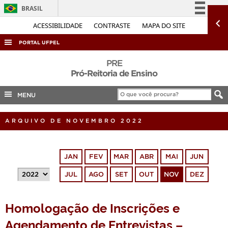
BRASIL
Simplifique!
ACESSIBILIDADE
CONTRASTE
MAPA DO SITE
Comunica BR
PORTAL UFPEL
Participe
ACESSO À INFORMAÇÃO
PRE
Acesso à informação
Pró-Reitoria de Ensino
AUDITORIA
Legislação
MENU
COBALTO
Canais
CONCURSOS
ARQUIVO DE NOVEMBRO 2022
EDITAIS
INTERNACIONAL
JAN
FEV
MAR
ABR
MAI
JUN
OUVIDORIA
JUL
AGO
SET
OUT
NOV
DEZ
PORTARIAS
TELEFONES
Homologação de Inscrições e
Agendamento de Entrevistas –