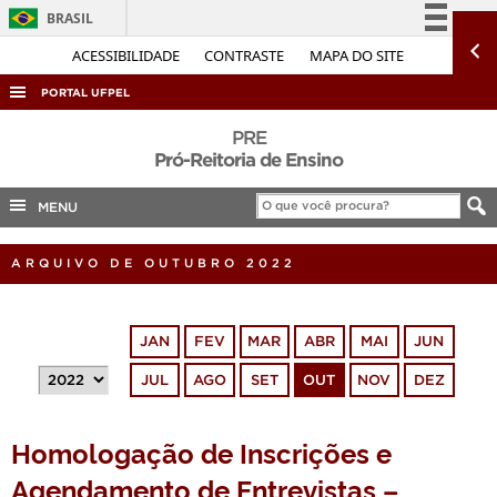
BRASIL
Simplifique!
ACESSIBILIDADE
CONTRASTE
MAPA DO SITE
Comunica BR
PORTAL UFPEL
Participe
ACESSO À INFORMAÇÃO
PRE
Acesso à informação
Pró-Reitoria de Ensino
AUDITORIA
Legislação
MENU
COBALTO
Canais
CONCURSOS
ARQUIVO DE OUTUBRO 2022
EDITAIS
INTERNACIONAL
JAN
FEV
MAR
ABR
MAI
JUN
OUVIDORIA
JUL
AGO
SET
OUT
NOV
DEZ
PORTARIAS
TELEFONES
Homologação de Inscrições e
Agendamento de Entrevistas –