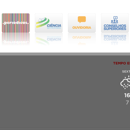
TEMPO E
SEX
1
7