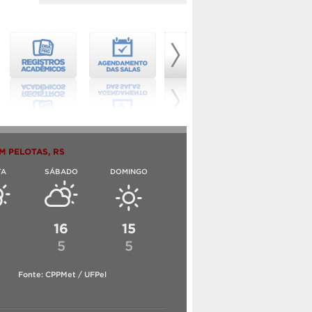
M PELOTAS, RS
TA
SÁBADO
DOMINGO
6
16
15
5
5
Fonte: CPPMet / UFPel