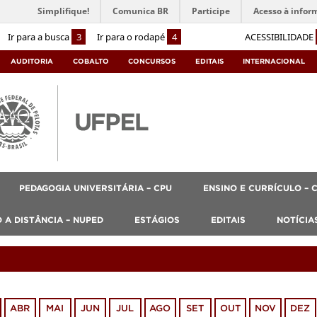
Simplifique!
Comunica BR
Participe
Acesso à infor
Ir para a busca
3
Ir para o rodapé
4
ACESSIBILIDADE
AUDITORIA
COBALTO
CONCURSOS
EDITAIS
INTERNACIONAL
PEDAGOGIA UNIVERSITÁRIA – CPU
ENSINO E CURRÍCULO – 
 A DISTÂNCIA – NUPED
ESTÁGIOS
EDITAIS
NOTÍCIA
ABR
MAI
JUN
JUL
AGO
SET
OUT
NOV
DEZ