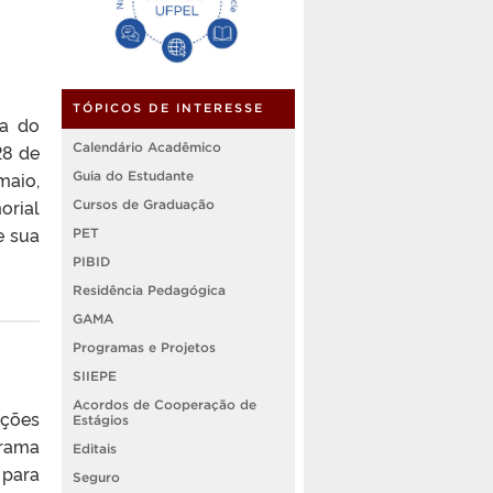
TÓPICOS DE INTERESSE
ca do
Calendário Acadêmico
28 de
maio,
Guia do Estudante
orial
Cursos de Graduação
e sua
PET
PIBID
Residência Pedagógica
GAMA
Programas e Projetos
SIIEPE
Acordos de Cooperação de
ições
Estágios
grama
Editais
 para
Seguro