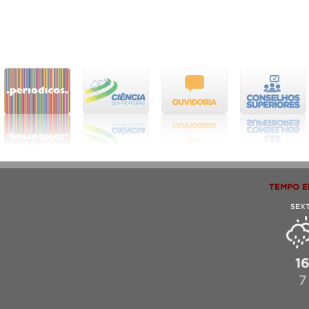
TEMPO E
SEX
1
7