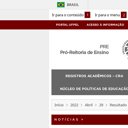
BRASIL
Ir para o conteúdo
1
Ir para o menu
2
PORTAL UFPEL
ACESSO À INFORMAÇÃO
PRE
Pró-Reitoria de Ensino
REGISTROS ACADÊMICOS – CRA
NÚCLEO DE POLÍTICAS DE EDUCAÇÃO
Início
2022
Abril
29
Resultado 
NOTÍCIAS
>