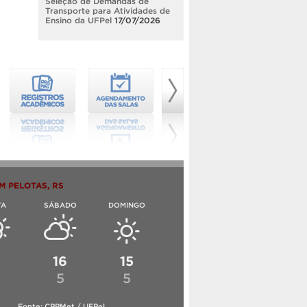
Seleção de Demandas de
Transporte para Atividades de
Ensino da UFPel
17/07/2026
M PELOTAS, RS
TA
SÁBADO
DOMINGO
6
16
15
5
5
Fonte: CPPMet / UFPel