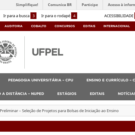
Simplifique!
Comunica BR
Participe
Acesso à infor
Ir para a busca
3
Ir para o rodapé
4
ACESSIBILIDADE
AUDITORIA
COBALTO
CONCURSOS
EDITAIS
INTERNACIONAL
PEDAGOGIA UNIVERSITÁRIA – CPU
ENSINO E CURRÍCULO – 
 A DISTÂNCIA – NUPED
ESTÁGIOS
EDITAIS
NOTÍCIA
Preliminar – Seleção de Projetos para Bolsas de Iniciação ao Ensino