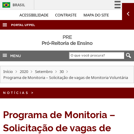
BRASIL
Simplifique!
ACESSIBILIDADE
CONTRASTE
MAPA DO SITE
Comunica BR
PORTAL UFPEL
Participe
ACESSO À INFORMAÇÃO
PRE
Acesso à informação
Pró-Reitoria de Ensino
AUDITORIA
Legislação
MENU
COBALTO
Canais
CONCURSOS
Início
2020
Setembro
30
EDITAIS
Programa de Monitoria – Solicitação de vagas de Monitoria Voluntária
INTERNACIONAL
NOTÍCIAS
>
OUVIDORIA
PORTARIAS
Programa de Monitoria –
TELEFONES
Solicitação de vagas de