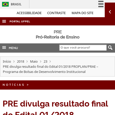
BRASIL
Simplifique!
ACESSIBILIDADE
CONTRASTE
MAPA DO SITE
Comunica BR
PORTAL UFPEL
Participe
ACESSO À INFORMAÇÃO
PRE
Acesso à informação
Pró-Reitoria de Ensino
AUDITORIA
Legislação
MENU
COBALTO
Canais
CONCURSOS
Início
2018
Maio
23
EDITAIS
PRE divulga resultado final do Edital 01/2018 PROPLAN/PRAE –
Programa de Bolsas de Desenvolvimento Institucional
INTERNACIONAL
OUVIDORIA
NOTÍCIAS
>
PORTARIAS
PRE divulga resultado final
TELEFONES
do Edital 01/2018