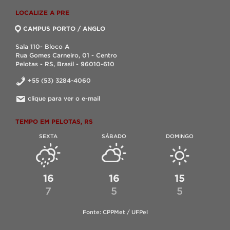
LOCALIZE A PRE
CAMPUS PORTO / ANGLO
Sala 110- Bloco A
Rua Gomes Carneiro, 01 - Centro
Pelotas - RS, Brasil - 96010-610
+55 (53) 3284-4060
clique para ver o e-mail
TEMPO EM PELOTAS, RS
SEXTA
SÁBADO
DOMINGO
16
16
15
7
5
5
Fonte: CPPMet / UFPel