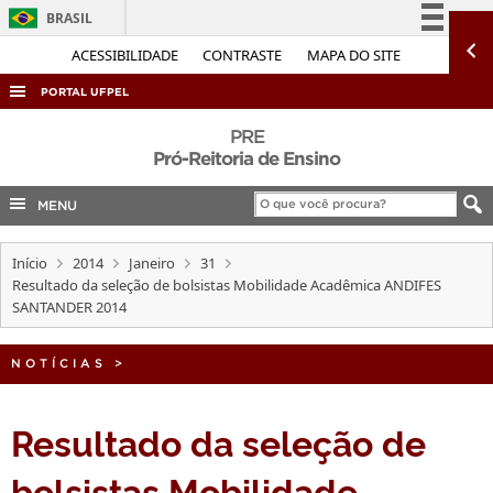
BRASIL
Simplifique!
ACESSIBILIDADE
CONTRASTE
MAPA DO SITE
Comunica BR
PORTAL UFPEL
Participe
ACESSO À INFORMAÇÃO
PRE
Acesso à informação
Pró-Reitoria de Ensino
AUDITORIA
Legislação
MENU
COBALTO
Canais
CONCURSOS
Início
2014
Janeiro
31
EDITAIS
Resultado da seleção de bolsistas Mobilidade Acadêmica ANDIFES
SANTANDER 2014
INTERNACIONAL
OUVIDORIA
NOTÍCIAS
>
PORTARIAS
Resultado da seleção de
TELEFONES
bolsistas Mobilidade