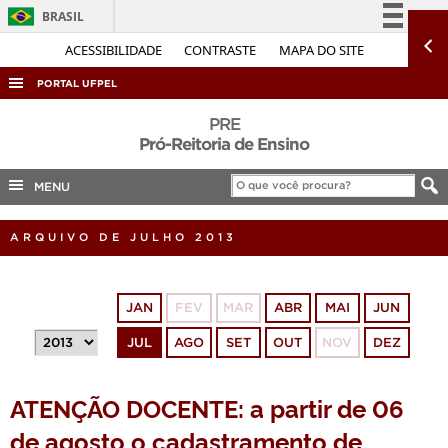
BRASIL
Simplifique!
ACESSIBILIDADE
CONTRASTE
MAPA DO SITE
Comunica BR
PORTAL UFPEL
Participe
ACESSO À INFORMAÇÃO
PRE
Acesso à informação
Pró-Reitoria de Ensino
AUDITORIA
Legislação
MENU
COBALTO
Canais
CONCURSOS
ARQUIVO DE JULHO 2013
EDITAIS
INTERNACIONAL
JAN
FEV
MAR
ABR
MAI
JUN
OUVIDORIA
JUL
AGO
SET
OUT
NOV
DEZ
PORTARIAS
TELEFONES
ATENÇÃO DOCENTE: a partir de 06
de agosto o cadastramento de