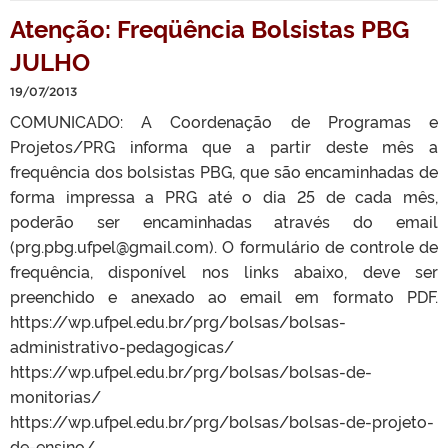
Atenção: Freqüência Bolsistas PBG
JULHO
19/07/2013
COMUNICADO: A Coordenação de Programas e
Projetos/PRG informa que a partir deste mês a
frequência dos bolsistas PBG, que são encaminhadas de
forma impressa a PRG até o dia 25 de cada mês,
poderão ser encaminhadas através do email
(prg.pbg.ufpel@gmail.com). O formulário de controle de
frequência, disponível nos links abaixo, deve ser
preenchido e anexado ao email em formato PDF.
https://wp.ufpel.edu.br/prg/bolsas/bolsas-
administrativo-pedagogicas/
https://wp.ufpel.edu.br/prg/bolsas/bolsas-de-
monitorias/
https://wp.ufpel.edu.br/prg/bolsas/bolsas-de-projeto-
de-ensino/