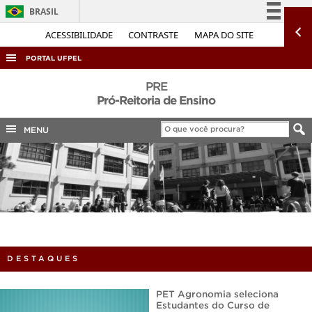
BRASIL
Simplifique!
ACESSIBILIDADE
CONTRASTE
MAPA DO SITE
Comunica BR
PORTAL UFPEL
Participe
ACESSO À INFORMAÇÃO
PRE
Acesso à informação
Pró-Reitoria de Ensino
AUDITORIA
Legislação
MENU
COBALTO
Canais
CONCURSOS
EDITAIS
INTERNACIONAL
OUVIDORIA
PORTARIAS
DESTAQUES
TELEFONES
PET Agronomia seleciona
Estudantes do Curso de