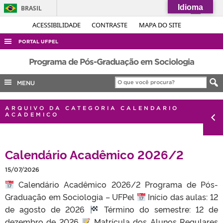
Idioma
BRASIL
Simplifique!
ACESSIBILIDADE
CONTRASTE
MAPA DO SITE
Comunica BR
PORTAL UFPEL
Participe
ACESSO À INFORMAÇÃO
Programa de Pós-Graduação em Sociologia
Acesso à informação
AUDITORIA
MENU
Legislação
COBALTO
Canais
ARQUIVO DA CATEGORIA CALENDARIO
CONCURSOS
ACADEMICO
EDITAIS
INTERNACIONAL
Calendário Acadêmico 2026/2
OUVIDORIA
15/07/2026
PORTARIAS
Calendário Acadêmico 2026/2 Programa de Pós-
Graduação em Sociologia – UFPel
TELEFONES
Início das aulas: 12
de agosto de 2026
Término do semestre: 12 de
dezembro de 2026
Matrícula dos Alunos Regulares