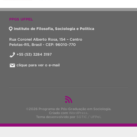
PPGS UFPEL
Instituto de Filosofia, Sociologia e Política
Rua Coronel Alberto Rosa, 154 – Centro
Pelotas-RS, Brasil - CEP: 96010-770
+55 (53) 3284 3197
clique para ver o e-mail
©2026 Programa de Pós-Graduação em Sociologia.
Criado com
WordPress
.
Tema desenvolvido por
SGTIC / UFPel
.