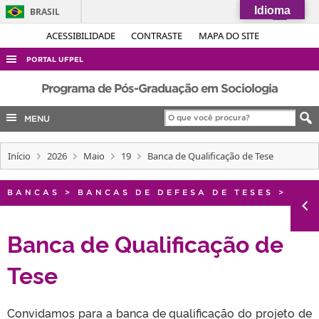
Idioma
BRASIL
Simplifique!
ACESSIBILIDADE
CONTRASTE
MAPA DO SITE
Comunica BR
PORTAL UFPEL
Participe
ACESSO À INFORMAÇÃO
Programa de Pós-Graduação em Sociologia
Acesso à informação
AUDITORIA
MENU
Legislação
COBALTO
Canais
Início
2026
Maio
19
Banca de Qualificação de Tese
CONCURSOS
EDITAIS
BANCAS
>
BANCAS DE DEFESA DE TESES
>
INTERNACIONAL
OUVIDORIA
Banca de Qualificação de
PORTARIAS
Tese
TELEFONES
Convidamos para a banca de qualificação do projeto de