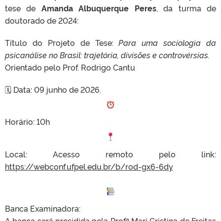
tese de
Amanda Albuquerque Peres
, da turma de
doutorado de 2024:
Título do Projeto de Tese:
Para uma sociologia da
psicanálise no Brasil: trajetória, divisões e controvérsias.
Orientado pelo Prof. Rodrigo Cantu
🗓 Data: 09 junho de 2026.
Horário: 10h
Local: Acesso remoto pelo link:
https://webconf.ufpel.edu.br/b/rod-gx6-6dy
Banca Examinadora:
A banca será presidida pela Profª Mari Cristina de Freitas