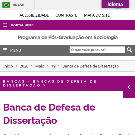
Idioma
BRASIL
Simplifique!
ACESSIBILIDADE
CONTRASTE
MAPA DO SITE
Comunica BR
PORTAL UFPEL
Participe
ACESSO À INFORMAÇÃO
Programa de Pós-Graduação em Sociologia
Acesso à informação
AUDITORIA
MENU
Legislação
COBALTO
Canais
Início
2026
Maio
19
Banca de Defesa de Dissertação
CONCURSOS
EDITAIS
BANCAS
>
BANCAS DE DEFESA DE
DISSERTAÇÃO
>
INTERNACIONAL
OUVIDORIA
Banca de Defesa de
PORTARIAS
Dissertação
TELEFONES