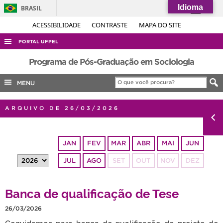
Idioma
BRASIL
Simplifique!
ACESSIBILIDADE
CONTRASTE
MAPA DO SITE
Comunica BR
PORTAL UFPEL
Participe
ACESSO À INFORMAÇÃO
Programa de Pós-Graduação em Sociologia
Acesso à informação
AUDITORIA
MENU
Legislação
COBALTO
Canais
ARQUIVO DE 26/03/2026
CONCURSOS
EDITAIS
JAN
FEV
MAR
ABR
MAI
JUN
INTERNACIONAL
JUL
AGO
SET
OUT
NOV
DEZ
OUVIDORIA
PORTARIAS
Banca de qualificação de Tese
TELEFONES
26/03/2026
Convidamos para banca de qualificação do projeto de