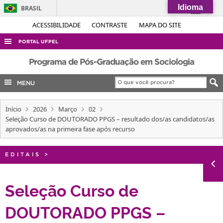
Idioma
BRASIL
Simplifique!
ACESSIBILIDADE
CONTRASTE
MAPA DO SITE
Comunica BR
PORTAL UFPEL
Participe
ACESSO À INFORMAÇÃO
Programa de Pós-Graduação em Sociologia
Acesso à informação
AUDITORIA
MENU
Legislação
COBALTO
Canais
Início
2026
Março
02
CONCURSOS
Seleção Curso de DOUTORADO PPGS – resultado dos/as candidatos/as
EDITAIS
aprovados/as na primeira fase após recurso
INTERNACIONAL
EDITAIS
>
OUVIDORIA
PORTARIAS
Seleção Curso de
TELEFONES
DOUTORADO PPGS –