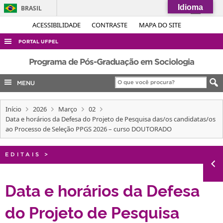
Idioma
BRASIL
Simplifique!
ACESSIBILIDADE
CONTRASTE
MAPA DO SITE
Comunica BR
PORTAL UFPEL
Participe
ACESSO À INFORMAÇÃO
Programa de Pós-Graduação em Sociologia
Acesso à informação
AUDITORIA
MENU
Legislação
COBALTO
Canais
Início
2026
Março
02
CONCURSOS
Data e horários da Defesa do Projeto de Pesquisa das/os candidatas/os
EDITAIS
ao Processo de Seleção PPGS 2026 – curso DOUTORADO
INTERNACIONAL
EDITAIS
>
OUVIDORIA
PORTARIAS
Data e horários da Defesa
TELEFONES
do Projeto de Pesquisa