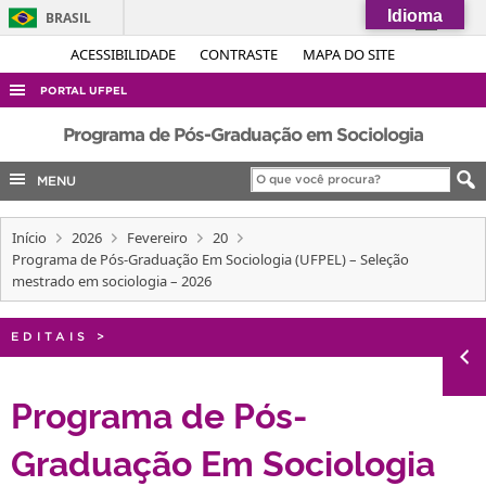
Idioma
BRASIL
Simplifique!
ACESSIBILIDADE
CONTRASTE
MAPA DO SITE
Comunica BR
PORTAL UFPEL
Participe
ACESSO À INFORMAÇÃO
Programa de Pós-Graduação em Sociologia
Acesso à informação
AUDITORIA
MENU
Legislação
COBALTO
Canais
Início
2026
Fevereiro
20
CONCURSOS
Programa de Pós-Graduação Em Sociologia (UFPEL) – Seleção
EDITAIS
mestrado em sociologia – 2026
INTERNACIONAL
EDITAIS
>
OUVIDORIA
PORTARIAS
Programa de Pós-
TELEFONES
Graduação Em Sociologia