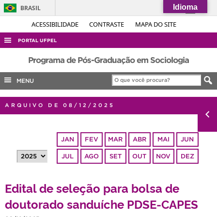
Idioma
BRASIL
Simplifique!
ACESSIBILIDADE
CONTRASTE
MAPA DO SITE
Comunica BR
PORTAL UFPEL
Participe
ACESSO À INFORMAÇÃO
Programa de Pós-Graduação em Sociologia
Acesso à informação
AUDITORIA
MENU
Legislação
COBALTO
Canais
ARQUIVO DE 08/12/2025
CONCURSOS
EDITAIS
JAN
FEV
MAR
ABR
MAI
JUN
INTERNACIONAL
JUL
AGO
SET
OUT
NOV
DEZ
OUVIDORIA
PORTARIAS
Edital de seleção para bolsa de
TELEFONES
doutorado sanduíche PDSE-CAPES