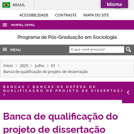
Idioma
BRASIL
Simplifique!
ACESSIBILIDADE
CONTRASTE
MAPA DO SITE
Comunica BR
PORTAL UFPEL
Participe
ACESSO À INFORMAÇÃO
Programa de Pós-Graduação em Sociologia
Acesso à informação
AUDITORIA
MENU
Legislação
COBALTO
Canais
Início
2025
Julho
01
CONCURSOS
Banca de qualificação do projeto de dissertação
EDITAIS
INTERNACIONAL
BANCAS
>
BANCAS DE DEFESA DE
QUALIFICAÇÃO DE PROJETO DE DISSERTAÇÃO
>
OUVIDORIA
PORTARIAS
Banca de qualificação do
TELEFONES
projeto de dissertação