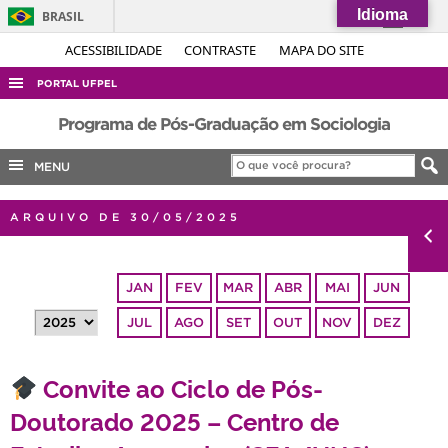
Idioma
BRASIL
Simplifique!
ACESSIBILIDADE
CONTRASTE
MAPA DO SITE
Comunica BR
PORTAL UFPEL
Participe
ACESSO À INFORMAÇÃO
Programa de Pós-Graduação em Sociologia
Acesso à informação
AUDITORIA
MENU
Legislação
COBALTO
Canais
ARQUIVO DE 30/05/2025
CONCURSOS
EDITAIS
JAN
FEV
MAR
ABR
MAI
JUN
INTERNACIONAL
JUL
AGO
SET
OUT
NOV
DEZ
OUVIDORIA
PORTARIAS
Convite ao Ciclo de Pós-
TELEFONES
Doutorado 2025 – Centro de