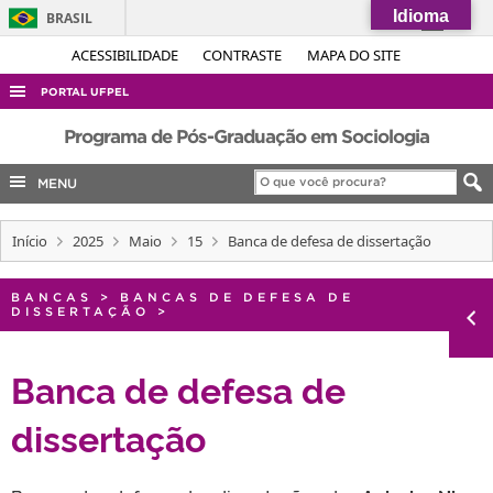
Idioma
BRASIL
Simplifique!
ACESSIBILIDADE
CONTRASTE
MAPA DO SITE
Comunica BR
PORTAL UFPEL
Participe
ACESSO À INFORMAÇÃO
Programa de Pós-Graduação em Sociologia
Acesso à informação
AUDITORIA
MENU
Legislação
COBALTO
Canais
Início
2025
Maio
15
Banca de defesa de dissertação
CONCURSOS
EDITAIS
BANCAS
>
BANCAS DE DEFESA DE
DISSERTAÇÃO
>
INTERNACIONAL
OUVIDORIA
Banca de defesa de
PORTARIAS
dissertação
TELEFONES