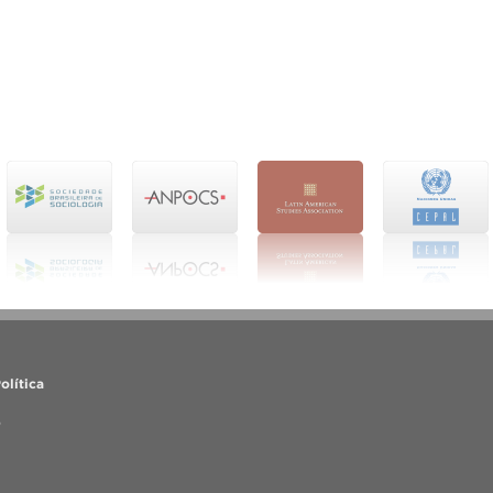
olítica
o