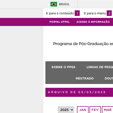
BRASIL
Ir para o conteúdo
1
Ir para o menu
2
PORTAL UFPEL
ACESSO À INFORMAÇÃO
Programa de Pós-Graduação e
SOBRE O PPGS
LINHAS DE PESQ
MESTRADO
DOU
ARQUIVO DE 03/03/2025
JAN
FEV
MAR