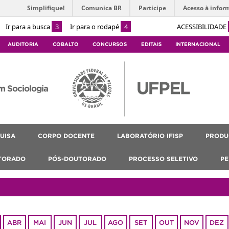
Simplifique!
Comunica BR
Participe
Acesso à infor
Ir para a busca
3
Ir para o rodapé
4
ACESSIBILIDADE
AUDITORIA
COBALTO
CONCURSOS
EDITAIS
INTERNACIONAL
m Sociologia
UISA
CORPO DOCENTE
LABORATÓRIO IFISP
PRODU
TORADO
PÓS-DOUTORADO
PROCESSO SELETIVO
PE
ABR
MAI
JUN
JUL
AGO
SET
OUT
NOV
DEZ