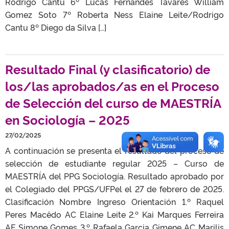
Rodrigo Cantu 6º Lucas Fernandes Tavares William
Gomez Soto 7º Roberta Ness Elaine Leite/Rodrigo
Cantu 8º Diego da Silva […]
Resultado Final (y clasificatorio) de
los/las aprobados/as en el Proceso
de Selección del curso de MAESTRÍA
en Sociología – 2025
27/02/2025
A continuación se presenta el resultado del proceso de
selección de estudiante regular 2025 – Curso de
MAESTRÍA del PPG Sociología. Resultado aprobado por
el Colegiado del PPGS/UFPel el 27 de febrero de 2025.
Clasificación Nombre Ingreso Orientación 1.º Raquel
Peres Macêdo AC Elaine Leite 2.º Kai Marques Ferreira
AF Simone Gomes 3.º Rafaela Garcia Gimene AC Marilis