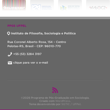
PPGS UFPEL
Instituto de Filosofia, Sociologia e Política
Rua Coronel Alberto Rosa, 154 – Centro
Pelotas-RS, Brasil - CEP: 96010-770
+55 (53) 3284 3197
clique para ver o e-mail
©2026 Programa de Pós-Graduação em Sociologia.
Criado com
WordPress
.
Tema desenvolvido por
SGTIC / UFPel
.