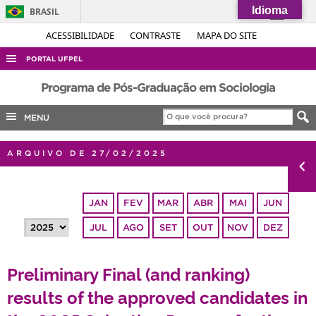
Idioma
BRASIL
Simplifique!
ACESSIBILIDADE
CONTRASTE
MAPA DO SITE
Comunica BR
PORTAL UFPEL
Participe
ACESSO À INFORMAÇÃO
Programa de Pós-Graduação em Sociologia
Acesso à informação
AUDITORIA
MENU
Legislação
COBALTO
Canais
ARQUIVO DE 27/02/2025
CONCURSOS
EDITAIS
JAN
FEV
MAR
ABR
MAI
JUN
INTERNACIONAL
JUL
AGO
SET
OUT
NOV
DEZ
OUVIDORIA
PORTARIAS
Preliminary Final (and ranking)
TELEFONES
results of the approved candidates in