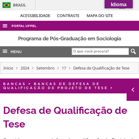
Idioma
BRASIL
Simplifique!
ACESSIBILIDADE
CONTRASTE
MAPA DO SITE
Comunica BR
PORTAL UFPEL
Participe
ACESSO À INFORMAÇÃO
Programa de Pós-Graduação em Sociologia
Acesso à informação
AUDITORIA
MENU
Legislação
COBALTO
Canais
Início
2024
Setembro
17
Defesa de Qualificação de Tese
CONCURSOS
EDITAIS
BANCAS
>
BANCAS DE DEFESA DE
QUALIFICAÇÃO DE PROJETO DE TESE
>
INTERNACIONAL
OUVIDORIA
Defesa de Qualificação de
PORTARIAS
Tese
TELEFONES