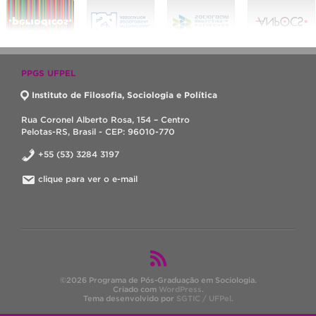
PPGS UFPEL
Instituto de Filosofia, Sociologia e Política
Rua Coronel Alberto Rosa, 154 – Centro
Pelotas-RS, Brasil - CEP: 96010-770
+55 (53) 3284 3197
clique para ver o e-mail
©2026 Programa de Pós-Graduação em Sociologia.
Criado com
WordPress
.
Tema desenvolvido por
SGTIC / UFPel
.