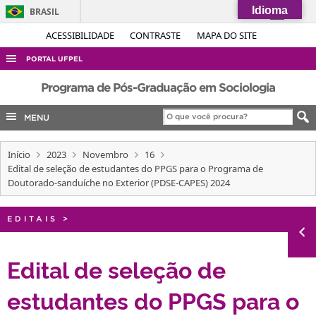
Idioma
BRASIL
Simplifique!
ACESSIBILIDADE
CONTRASTE
MAPA DO SITE
Comunica BR
PORTAL UFPEL
Participe
ACESSO À INFORMAÇÃO
Programa de Pós-Graduação em Sociologia
Acesso à informação
AUDITORIA
MENU
Legislação
COBALTO
Canais
Início
2023
Novembro
16
CONCURSOS
Edital de seleção de estudantes do PPGS para o Programa de
EDITAIS
Doutorado-sanduíche no Exterior (PDSE-CAPES) 2024
INTERNACIONAL
EDITAIS
>
OUVIDORIA
PORTARIAS
Edital de seleção de
TELEFONES
estudantes do PPGS para o