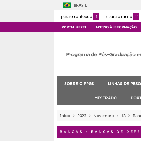
BRASIL
Ir para o conteúdo
1
Ir para o menu
2
PORTAL UFPEL
ACESSO À INFORMAÇÃO
Programa de Pós-Graduação e
SOBRE O PPGS
LINHAS DE PESQ
MESTRADO
DOU
Início
2023
Novembro
13
Banc
BANCAS
>
BANCAS DE DEFE