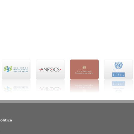
olítica
o