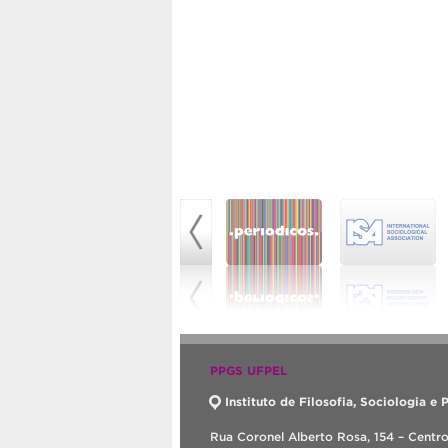
PPGS UFPEL
Instituto de Filosofia, Sociologia e P
Rua Coronel Alberto Rosa, 154 – Centr