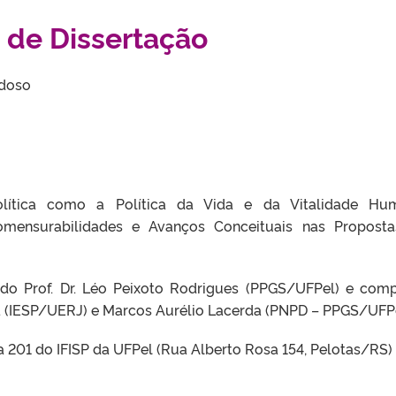
 de Dissertação
rdoso
olítica como a Política da Vida e da Vitalidade Hu
Comensurabilidades e Avanços Conceituais nas Propost
 do Prof. Dr. Léo Peixoto Rodrigues (PPGS/UFPel) e com
na (IESP/UERJ) e Marcos Aurélio Lacerda (PNPD – PPGS/UFPe
la 201 do IFISP da UFPel (Rua Alberto Rosa 154, Pelotas/RS)