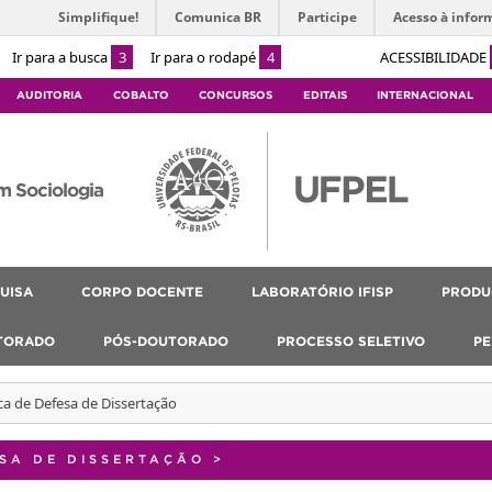
Simplifique!
Comunica BR
Participe
Acesso à infor
Ir para a busca
3
Ir para o rodapé
4
ACESSIBILIDADE
AUDITORIA
COBALTO
CONCURSOS
EDITAIS
INTERNACIONAL
m Sociologia
UISA
CORPO DOCENTE
LABORATÓRIO IFISP
PRODU
TORADO
PÓS-DOUTORADO
PROCESSO SELETIVO
PE
a de Defesa de Dissertação
SA DE DISSERTAÇÃO
>