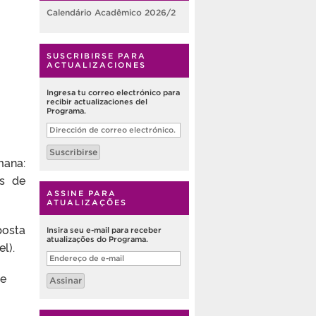
Calendário Acadêmico 2026/2
SUSCRIBIRSE PARA
ACTUALIZACIONES
Ingresa tu correo electrónico para
recibir actualizaciones del
Programa.
Dirección
de
correo
Suscribirse
electrónico.
mana:
as de
ASSINE PARA
ATUALIZAÇÕES
posta
Insira seu e-mail para receber
atualizações do Programa.
l).
Endereço
de
e-
 e
Assinar
mail