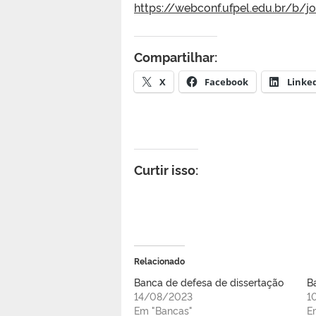
https://webconf.ufpel.edu.br/b
/j
Compartilhar:
X
Facebook
Linke
Curtir isso:
Relacionado
Banca de defesa de dissertação
B
14/08/2023
1
Em "Bancas"
E