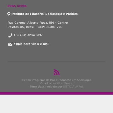
PPGS UFPEL
Instituto de Filosofia, Sociologia e Política
Rua Coronel Alberto Rosa, 154 – Centro
Pelotas-RS, Brasil - CEP: 96010-770
+55 (53) 3284 3197
clique para ver o e-mail
©2026 Programa de Pós-Graduação em Sociologia.
Criado com
WordPress
.
Tema desenvolvido por
SGTIC / UFPel
.