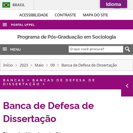
Idioma
BRASIL
Simplifique!
ACESSIBILIDADE
CONTRASTE
MAPA DO SITE
Comunica BR
PORTAL UFPEL
Participe
ACESSO À INFORMAÇÃO
Programa de Pós-Graduação em Sociologia
Acesso à informação
AUDITORIA
MENU
Legislação
COBALTO
Canais
Início
2023
Maio
09
Banca de Defesa de Dissertação
CONCURSOS
EDITAIS
BANCAS
>
BANCAS DE DEFESA DE
DISSERTAÇÃO
>
INTERNACIONAL
OUVIDORIA
Banca de Defesa de
PORTARIAS
Dissertação
TELEFONES