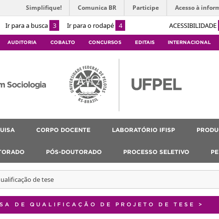
Simplifique!
Comunica BR
Participe
Acesso à infor
Ir para a busca
3
Ir para o rodapé
4
ACESSIBILIDADE
AUDITORIA
COBALTO
CONCURSOS
EDITAIS
INTERNACIONAL
m Sociologia
UISA
CORPO DOCENTE
LABORATÓRIO IFISP
PRODU
TORADO
PÓS-DOUTORADO
PROCESSO SELETIVO
PE
ualificação de tese
SA DE QUALIFICAÇÃO DE PROJETO DE TESE
>