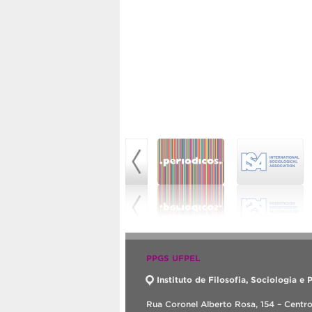
PPGS UFPEL
Instituto de Filosofia, Sociologia e P
Rua Coronel Alberto Rosa, 154 – Centr