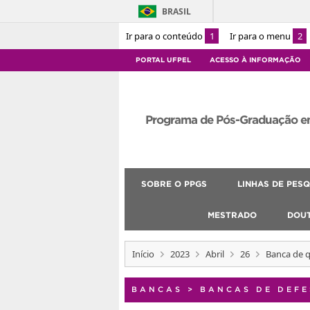
BRASIL
Ir para o conteúdo
1
Ir para o menu
2
PORTAL UFPEL
ACESSO À INFORMAÇÃO
Programa de Pós-Graduação e
SOBRE O PPGS
LINHAS DE PESQ
MESTRADO
DOU
Início
2023
Abril
26
Banca de q
BANCAS
>
BANCAS DE DEFE