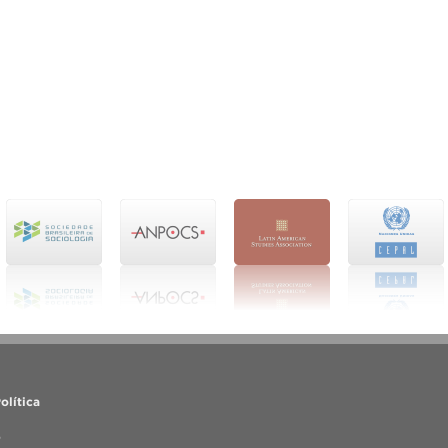
olítica
o