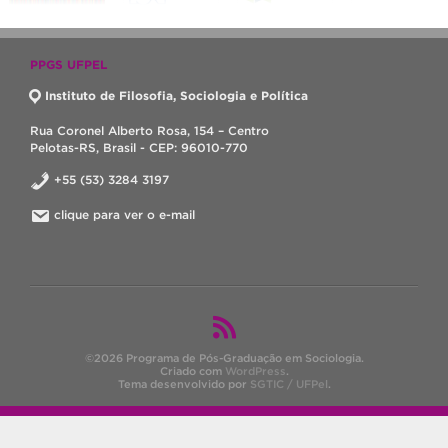
PPGS UFPEL
Instituto de Filosofia, Sociologia e Política
Rua Coronel Alberto Rosa, 154 – Centro
Pelotas-RS, Brasil - CEP: 96010-770
+55 (53) 3284 3197
clique para ver o e-mail
©2026 Programa de Pós-Graduação em Sociologia.
Criado com
WordPress
.
Tema desenvolvido por
SGTIC / UFPel
.