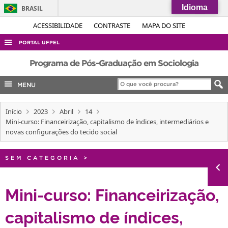
Idioma
BRASIL
Simplifique!
ACESSIBILIDADE
CONTRASTE
MAPA DO SITE
Comunica BR
PORTAL UFPEL
Participe
ACESSO À INFORMAÇÃO
Programa de Pós-Graduação em Sociologia
Acesso à informação
AUDITORIA
MENU
Legislação
COBALTO
Canais
Início
2023
Abril
14
CONCURSOS
Mini-curso: Financeirização, capitalismo de índices, intermediários e
EDITAIS
novas configurações do tecido social
INTERNACIONAL
SEM CATEGORIA
>
OUVIDORIA
PORTARIAS
Mini-curso: Financeirização,
TELEFONES
capitalismo de índices,