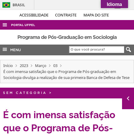
Idioma
BRASIL
Simplifique!
ACESSIBILIDADE
CONTRASTE
MAPA DO SITE
Comunica BR
PORTAL UFPEL
Participe
ACESSO À INFORMAÇÃO
Programa de Pós-Graduação em Sociologia
Acesso à informação
AUDITORIA
MENU
Legislação
COBALTO
Canais
Início
2023
Março
03
CONCURSOS
É com imensa satisfação que o Programa de Pós-graduação em
EDITAIS
Sociologia divulga a realização de sua primeira Banca de Defesa de Tese
INTERNACIONAL
SEM CATEGORIA
>
OUVIDORIA
PORTARIAS
É com imensa satisfação
TELEFONES
que o Programa de Pós-