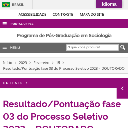
Idioma
BRASIL
Simplifique!
ACESSIBILIDADE
CONTRASTE
MAPA DO SITE
Comunica BR
PORTAL UFPEL
Participe
ACESSO À INFORMAÇÃO
Programa de Pós-Graduação em Sociologia
Acesso à informação
AUDITORIA
MENU
Legislação
COBALTO
Canais
Início
2023
Fevereiro
15
CONCURSOS
Resultado/Pontuação fase 03 do Processo Seletivo 2023 – DOUTORADO
EDITAIS
INTERNACIONAL
EDITAIS
>
OUVIDORIA
Resultado/Pontuação fase
PORTARIAS
03 do Processo Seletivo
TELEFONES