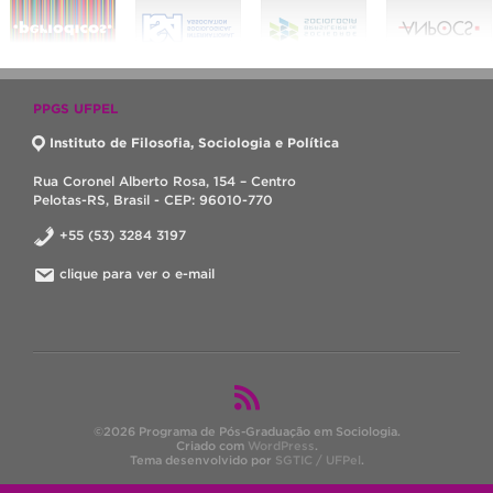
PPGS UFPEL
Instituto de Filosofia, Sociologia e Política
Rua Coronel Alberto Rosa, 154 – Centro
Pelotas-RS, Brasil - CEP: 96010-770
+55 (53) 3284 3197
clique para ver o e-mail
©2026 Programa de Pós-Graduação em Sociologia.
Criado com
WordPress
.
Tema desenvolvido por
SGTIC / UFPel
.