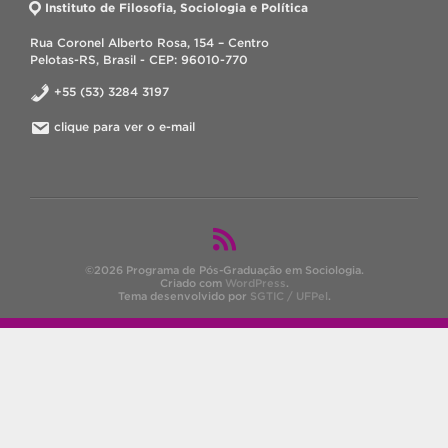
Instituto de Filosofia, Sociologia e Política
Rua Coronel Alberto Rosa, 154 – Centro
Pelotas-RS, Brasil - CEP: 96010-770
+55 (53) 3284 3197
clique para ver o e-mail
©2026 Programa de Pós-Graduação em Sociologia.
Criado com
WordPress
.
Tema desenvolvido por
SGTIC / UFPel
.