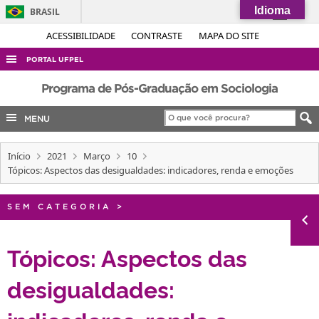
Idioma
BRASIL
Simplifique!
ACESSIBILIDADE
CONTRASTE
MAPA DO SITE
Comunica BR
PORTAL UFPEL
Participe
ACESSO À INFORMAÇÃO
Programa de Pós-Graduação em Sociologia
Acesso à informação
AUDITORIA
MENU
Legislação
COBALTO
Canais
Início
2021
Março
10
CONCURSOS
Tópicos: Aspectos das desigualdades: indicadores, renda e emoções
EDITAIS
INTERNACIONAL
SEM CATEGORIA
>
OUVIDORIA
Tópicos: Aspectos das
PORTARIAS
desigualdades:
TELEFONES