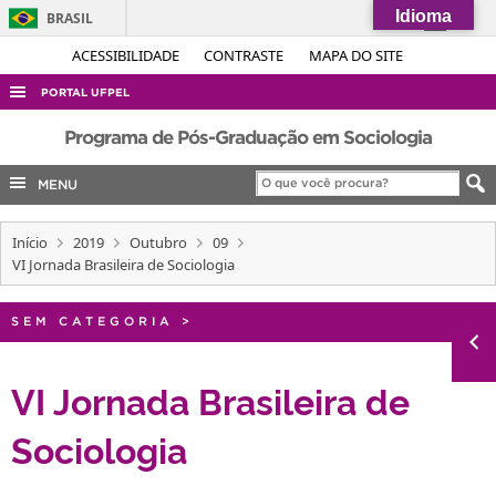
Idioma
BRASIL
Simplifique!
ACESSIBILIDADE
CONTRASTE
MAPA DO SITE
Comunica BR
PORTAL UFPEL
Participe
ACESSO À INFORMAÇÃO
Programa de Pós-Graduação em Sociologia
Acesso à informação
AUDITORIA
MENU
Legislação
COBALTO
Canais
Início
2019
Outubro
09
CONCURSOS
VI Jornada Brasileira de Sociologia
EDITAIS
INTERNACIONAL
SEM CATEGORIA
>
OUVIDORIA
VI Jornada Brasileira de
PORTARIAS
Sociologia
TELEFONES