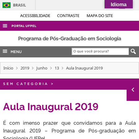
Idioma
BRASIL
Simplifique!
ACESSIBILIDADE
CONTRASTE
MAPA DO SITE
Comunica BR
PORTAL UFPEL
Participe
ACESSO À INFORMAÇÃO
Programa de Pós-Graduação em Sociologia
Acesso à informação
AUDITORIA
MENU
Legislação
COBALTO
Canais
Início
2019
Junho
13
Aula Inaugural 2019
CONCURSOS
EDITAIS
SEM CATEGORIA
>
INTERNACIONAL
OUVIDORIA
Aula Inaugural 2019
PORTARIAS
É com imenso prazer que convidamos para a Aula
TELEFONES
Inaugural 2019 – Programa de Pós-graduação em
Sociologia/UFPel.