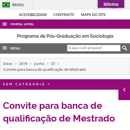
Idioma
BRASIL
Simplifique!
ACESSIBILIDADE
CONTRASTE
MAPA DO SITE
Comunica BR
PORTAL UFPEL
Participe
ACESSO À INFORMAÇÃO
Programa de Pós-Graduação em Sociologia
Acesso à informação
AUDITORIA
MENU
Legislação
COBALTO
Canais
Início
2019
Junho
07
CONCURSOS
Convite para banca de qualificação de Mestrado
EDITAIS
INTERNACIONAL
SEM CATEGORIA
>
OUVIDORIA
Convite para banca de
PORTARIAS
qualificação de Mestrado
TELEFONES