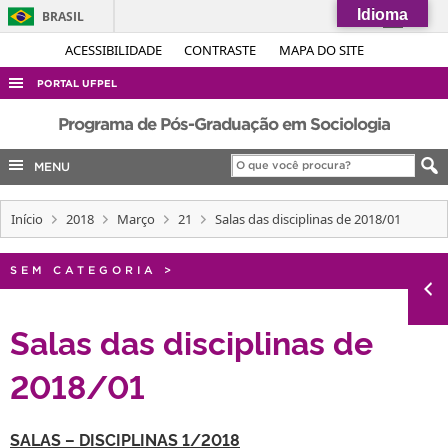
Idioma
BRASIL
Simplifique!
ACESSIBILIDADE
CONTRASTE
MAPA DO SITE
Comunica BR
PORTAL UFPEL
Participe
ACESSO À INFORMAÇÃO
Programa de Pós-Graduação em Sociologia
Acesso à informação
AUDITORIA
MENU
Legislação
COBALTO
Canais
Início
2018
Março
21
Salas das disciplinas de 2018/01
CONCURSOS
EDITAIS
SEM CATEGORIA
>
INTERNACIONAL
OUVIDORIA
Salas das disciplinas de
PORTARIAS
2018/01
TELEFONES
SALAS – DISCIPLINAS 1/2018