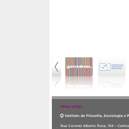
PPGS UFPEL
Instituto de Filosofia, Sociologia e P
Rua Coronel Alberto Rosa, 154 – Centr