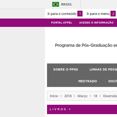
BRASIL
Ir para o conteúdo
1
Ir para o menu
2
PORTAL UFPEL
ACESSO À INFORMAÇÃO
Programa de Pós-Graduação e
SOBRE O PPGS
LINHAS DE PESQ
MESTRADO
DOU
Início
2018
Março
18
Diversida
LIVROS
>