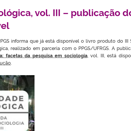
lógica, vol. III – publicação d
vel
GS informa que já está disponível o livro produto do III 
ógica, realizado em parceria com o PPGS/UFRGS. A publi
ca: facetas da pesquisa em sociologia
, vol. III, está disp
ução
.