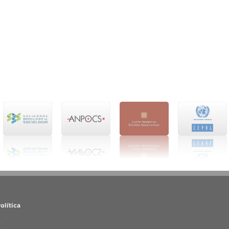
olítica
o