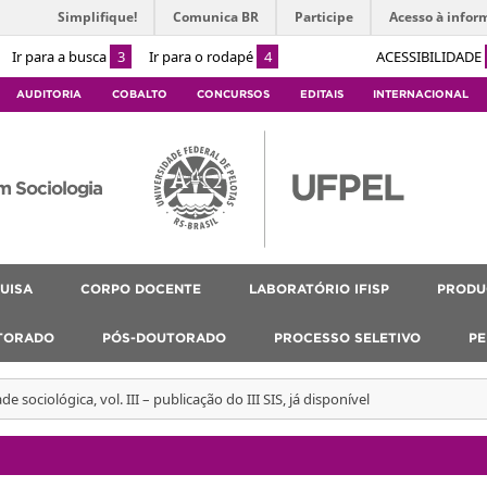
Simplifique!
Comunica BR
Participe
Acesso à infor
Ir para a busca
3
Ir para o rodapé
4
ACESSIBILIDADE
AUDITORIA
COBALTO
CONCURSOS
EDITAIS
INTERNACIONAL
m Sociologia
UISA
CORPO DOCENTE
LABORATÓRIO IFISP
PRODU
TORADO
PÓS-DOUTORADO
PROCESSO SELETIVO
PE
de sociológica, vol. III – publicação do III SIS, já disponível