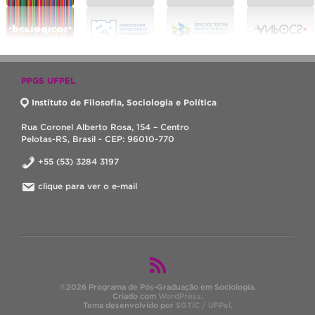
PPGS UFPEL
Instituto de Filosofia, Sociologia e Política
Rua Coronel Alberto Rosa, 154 – Centro
Pelotas-RS, Brasil - CEP: 96010-770
+55 (53) 3284 3197
clique para ver o e-mail
©2026 Programa de Pós-Graduação em Sociologia.
Criado com
WordPress
.
Tema desenvolvido por
SGTIC / UFPel
.