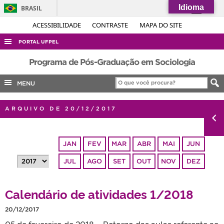
Idioma
BRASIL
Simplifique!
ACESSIBILIDADE
CONTRASTE
MAPA DO SITE
Comunica BR
PORTAL UFPEL
Participe
ACESSO À INFORMAÇÃO
Programa de Pós-Graduação em Sociologia
Acesso à informação
AUDITORIA
MENU
Legislação
COBALTO
Canais
ARQUIVO DE 20/12/2017
CONCURSOS
EDITAIS
JAN
FEV
MAR
ABR
MAI
JUN
INTERNACIONAL
JUL
AGO
SET
OUT
NOV
DEZ
OUVIDORIA
PORTARIAS
Calendário de atividades 1/2018
TELEFONES
20/12/2017
05 de fevereiro de 2018 – Retorno das aulas referente ao