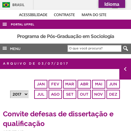
Idioma
BRASIL
Simplifique!
ACESSIBILIDADE
CONTRASTE
MAPA DO SITE
Comunica BR
PORTAL UFPEL
Participe
ACESSO À INFORMAÇÃO
Programa de Pós-Graduação em Sociologia
Acesso à informação
AUDITORIA
MENU
Legislação
COBALTO
Canais
ARQUIVO DE 03/07/2017
CONCURSOS
EDITAIS
JAN
FEV
MAR
ABR
MAI
JUN
INTERNACIONAL
JUL
AGO
SET
OUT
NOV
DEZ
OUVIDORIA
PORTARIAS
Convite defesas de dissertação e
TELEFONES
qualificação