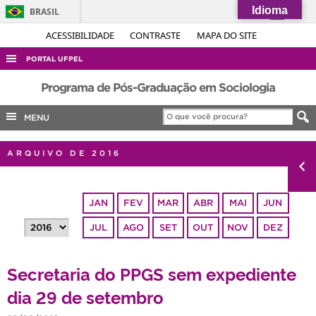
Idioma
BRASIL
Simplifique!
ACESSIBILIDADE
CONTRASTE
MAPA DO SITE
Comunica BR
PORTAL UFPEL
Participe
ACESSO À INFORMAÇÃO
Programa de Pós-Graduação em Sociologia
Acesso à informação
AUDITORIA
MENU
Legislação
COBALTO
Canais
ARQUIVO DE 2016
CONCURSOS
EDITAIS
JAN
FEV
MAR
ABR
MAI
JUN
INTERNACIONAL
JUL
AGO
SET
OUT
NOV
DEZ
OUVIDORIA
PORTARIAS
Secretaria do PPGS sem expediente
TELEFONES
dia 29 de setembro