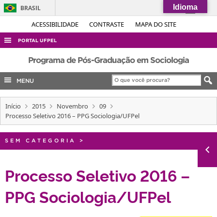
Idioma
BRASIL
Simplifique!
ACESSIBILIDADE
CONTRASTE
MAPA DO SITE
Comunica BR
PORTAL UFPEL
Participe
ACESSO À INFORMAÇÃO
Programa de Pós-Graduação em Sociologia
Acesso à informação
AUDITORIA
MENU
Legislação
COBALTO
Canais
Início
2015
Novembro
09
CONCURSOS
Processo Seletivo 2016 – PPG Sociologia/UFPel
EDITAIS
INTERNACIONAL
SEM CATEGORIA
>
OUVIDORIA
Processo Seletivo 2016 –
PORTARIAS
PPG Sociologia/UFPel
TELEFONES