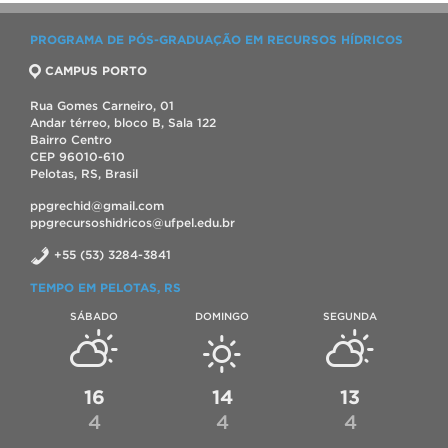
PROGRAMA DE PÓS-GRADUAÇÃO EM RECURSOS HÍDRICOS
CAMPUS PORTO
Rua Gomes Carneiro, 01
Andar térreo, bloco B, Sala 122
Bairro Centro
CEP 96010-610
Pelotas, RS, Brasil
ppgrechid@gmail.com
ppgrecursoshidricos@ufpel.edu.br
+55 (53) 3284-3841
TEMPO EM PELOTAS, RS
SÁBADO
DOMINGO
SEGUNDA
16
14
13
4
4
4