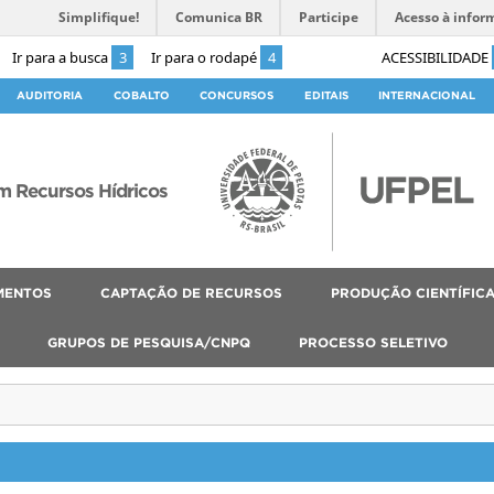
Simplifique!
Comunica BR
Participe
Acesso à infor
Ir para a busca
3
Ir para o rodapé
4
ACESSIBILIDADE
AUDITORIA
COBALTO
CONCURSOS
EDITAIS
INTERNACIONAL
 Recursos Hídricos
MENTOS
CAPTAÇÃO DE RECURSOS
PRODUÇÃO CIENTÍFIC
GRUPOS DE PESQUISA/CNPQ
PROCESSO SELETIVO