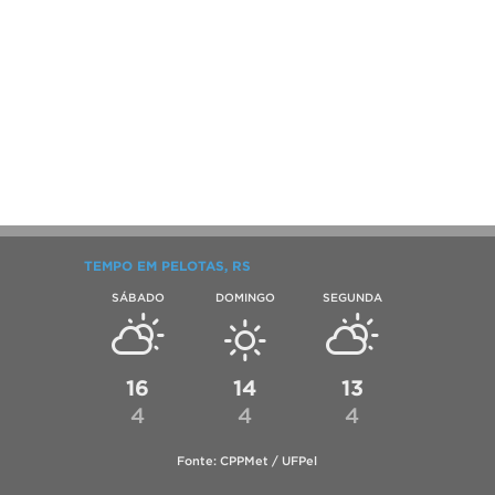
TEMPO EM PELOTAS, RS
SÁBADO
DOMINGO
SEGUNDA
16
14
13
4
4
4
Fonte: CPPMet / UFPel