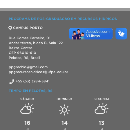
PROGRAMA DE PÓS-GRADUAÇÃO EM RECURSOS HÍDRICOS
CAMPUS PORTO
Rua Gomes Carneiro, 01
Andar térreo, bloco B, Sala 122
Bairro Centro
CEP 96010-610
Pelotas, RS, Brasil
ppgrechid@gmail.com
ppgrecursoshidricos@ufpel.edu.br
+55 (53) 3284-3841
TEMPO EM PELOTAS, RS
SÁBADO
DOMINGO
SEGUNDA
16
14
13
4
4
4