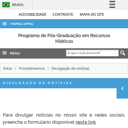
BRASIL
Simplifique!
ACESSIBILIDADE
CONTRASTE
MAPA DO SITE
Comunica BR
PORTAL UFPEL
Participe
ACESSO À INFORMAÇÃO
Programa de Pós-Graduação em Recursos
Acesso à informação
Hídricos
AUDITORIA
Legislação
MENU
COBALTO
Canais
CONCURSOS
Início
Procedimentos
Divulgação de notícias
EDITAIS
INTERNACIONAL
DIVULGAÇÃO DE NOTÍCIAS
OUVIDORIA
PORTARIAS
TELEFONES
Para divulgar notícias no nosso site e redes sociais,
preencha o formulário disponível
neste link
.