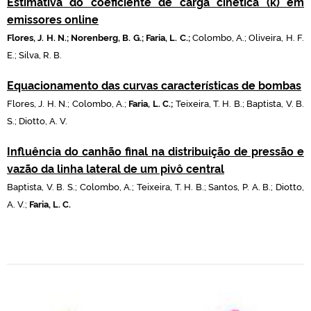
Estimativa do coeficiente de carga cinética (k) em
emissores online
Flores, J. H. N.; Norenberg, B. G.; Faria, L. C.;
Colombo, A.;
Oliveira, H. F.
E.; Silva, R. B.
Equacionamento das curvas
características
de bombas
Flores, J. H. N.;
Colombo, A.;
Faria, L. C.;
Teixeira, T. H. B.; Baptista, V. B.
S.; Diotto, A. V.
Influência do canhão final na distribuição de pressão e
vazão da linha lateral de um pivô central
Baptista, V. B. S.;
Colombo, A.; Teixeira, T. H. B.; Santos, P. A. B.; Diotto,
A. V.;
Faria, L. C.