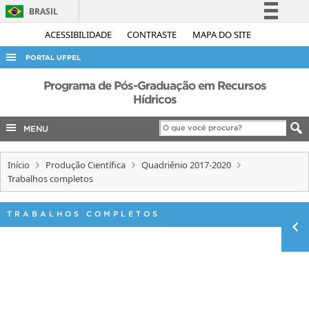
BRASIL
Simplifique!
ACESSIBILIDADE
CONTRASTE
MAPA DO SITE
Comunica BR
PORTAL UFPEL
Participe
ACESSO À INFORMAÇÃO
Programa de Pós-Graduação em Recursos
Acesso à informação
Hídricos
AUDITORIA
Legislação
MENU
COBALTO
Canais
CONCURSOS
Início
Produção Científica
Quadriênio 2017-2020
EDITAIS
Trabalhos completos
INTERNACIONAL
TRABALHOS COMPLETOS
OUVIDORIA
PORTARIAS
TELEFONES