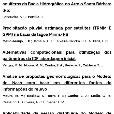
aquíferos da Bacia Hidrográfica do Arroio Santa Bárbara
(RS)
Cerqueira, A. C.;
Pertille, J.
Precipitação pluvial estimada por satélites (TRMM E
GPM) na bacia da lagoa Mirim/RS
Mello-Araújo, L. B.;
Damé, R. C. F.; Teixeira-Gandra, C. F. A.;
Faria, L. C.
Alternativas computacionais para otimização dos
parâmetros da IDF: abordagem inicial
Vargas, M. M.
;
Moura
, M. M.
;
Cunha, Z. A.;
Beskow, S.
;
Caldeira, T. L.
Análise de propostas geomorfológicas para o Modelo
de Nash com base em diferentes fontes de
informações do relevo
Moura, M. M.; Beskow, S.; Terra, F. S.; Cunha, Z. A.; Mello, C. R.;
Cassalho, F.; Oliveira, A. C. F.; Seger, F. M.
Aplicabilidade da versão distribuída do Modelo de