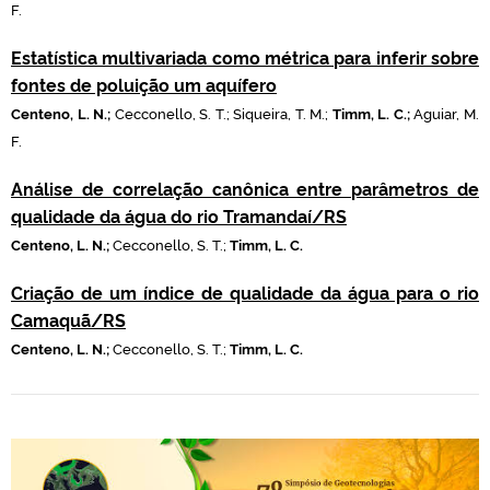
F.
Estatística multivariada como métrica para inferir sobre
fontes de poluição um aquífero
Centeno, L. N.;
Cecconello, S. T.; Siqueira, T. M.;
Timm, L. C.;
Aguiar, M.
F.
Análise de correlação canônica entre parâmetros de
qualidade da água do rio Tramandaí/RS
Centeno, L. N.;
Cecconello, S. T.;
Timm, L. C.
Criação de um índice de qualidade da água para o rio
Camaquã/RS
Centeno, L. N.;
Cecconello, S. T.;
Timm, L. C.