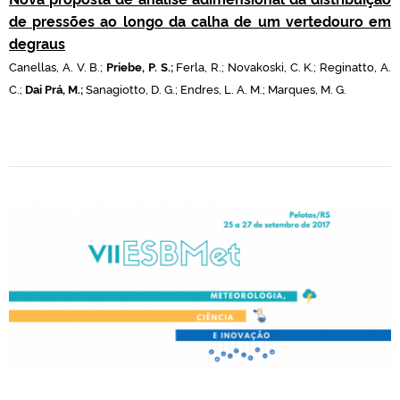
de pressões ao longo da calha de um vertedouro em
degraus
Canellas, A. V. B.;
Priebe, P. S.;
Ferla, R.; Novakoski, C. K.; Reginatto, A.
C.;
Dai Prá, M.;
Sanagiotto, D. G.; Endres, L. A. M.; Marques, M. G.