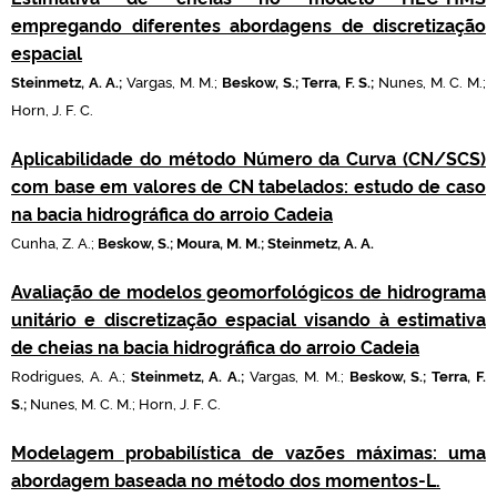
empregando diferentes abordagens de discretização
espacial
Steinmetz, A. A.;
Vargas, M. M.;
Beskow, S.; Terra, F. S.;
Nunes, M. C. M.;
Horn, J. F. C.
Aplicabilidade do método Número da Curva (CN/SCS)
com base em valores de CN tabelados: estudo de caso
na bacia hidrográfica do arroio Cadeia
Cunha, Z. A.;
Beskow, S.; Moura, M. M.; Steinmetz, A. A.
Avaliação de modelos geomorfológicos de hidrograma
unitário e discretização espacial visando à estimativa
de cheias na bacia hidrográfica do arroio Cadeia
Rodrigues, A. A.;
Steinmetz, A. A.;
Vargas, M. M.;
Beskow, S.; Terra, F.
S.;
Nunes, M. C. M.; Horn, J. F. C.
Modelagem probabilística de vazões máximas: uma
abordagem baseada no método dos momentos-L.