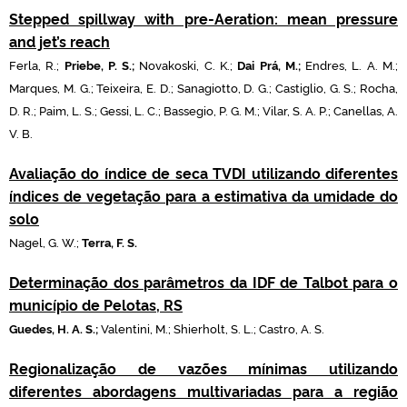
Stepped spillway with pre-Aeration: mean pressure
and jet’s reach
Ferla, R.;
Priebe, P. S.;
Novakoski, C. K.;
Dai Prá, M.;
Endres, L. A. M.;
Marques, M. G.; Teixeira, E. D.; Sanagiotto, D. G.; Castiglio, G. S.; Rocha,
D. R.; Paim, L. S.; Gessi, L. C.; Bassegio, P. G. M.; Vilar, S. A. P.; Canellas, A.
V. B.
Avaliação do índice de seca TVDI utilizando diferentes
índices de vegetação para a estimativa da umidade do
solo
Nagel, G. W.;
Terra, F. S.
Determinação dos parâmetros da IDF de Talbot para o
município de Pelotas, RS
Guedes, H. A. S.;
Valentini, M.; Shierholt, S. L.; Castro, A. S.
Regionalização de vazões mínimas utilizando
diferentes abordagens multivariadas para a região