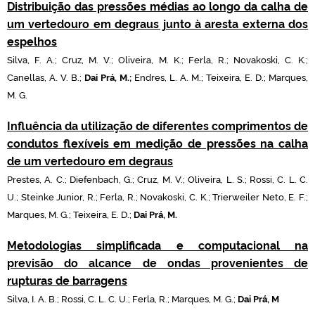
Distribuição das pressões médias ao longo da calha de
um vertedouro em degraus junto à aresta externa dos
espelhos
Silva, F. A.; Cruz, M. V.; Oliveira, M. K.; Ferla, R.; Novakoski, C. K.;
Canellas, A. V. B.;
D
ai Prá, M.;
Endres, L. A. M.; Teixeira, E. D.; Marques,
M. G.
Influência da utilização de diferentes comprimentos de
condutos flexíveis em medição de pressões na calha
de um vertedouro em degraus
Prestes, A. C.; Diefenbach, G.; Cruz, M. V.; Oliveira, L. S.; Rossi, C. L. C.
U.; Steinke Junior, R.; Ferla, R.; Novakoski, C. K.; Trierweiler Neto, E. F.;
Marques, M. G.; Teixeira, E. D.;
D
ai Prá, M.
Metodologias simplificada e computacional na
previsão do alcance de ondas provenientes de
rupturas de barragens
Silva, I. A. B.; Rossi, C. L. C. U.; Ferla, R.; Marques, M. G.;
D
ai Prá, M