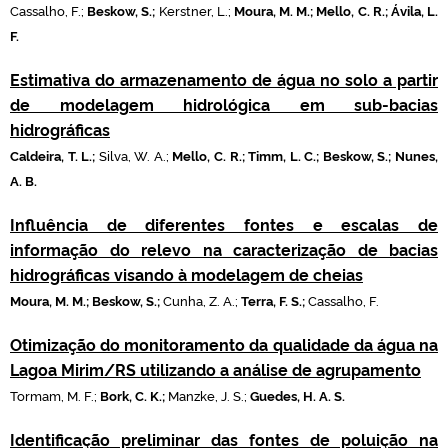
Cassalho, F.;
Beskow, S.;
Kerstner, L.;
Moura, M. M.; Mello, C. R.;
Ávila, L.
F.
Estimativa do armazenamento de água no solo a partir
de modelagem hidrológica em sub-bacias
hidrográficas
Caldeira, T. L.;
Silva, W. A.;
Mello, C. R.; Timm, L. C.; Beskow, S.; Nunes,
A. B.
Influência de diferentes fontes e escalas de
informação do relevo na caracterização de bacias
hidrográficas visando à modelagem de cheias
Moura, M. M.;
Beskow, S.;
Cunha, Z. A.;
Terra, F. S.;
Cassalho, F.
Otimização do monitoramento da qualidade da água na
Lagoa Mirim/RS utilizando a análise de agrupamento
Tormam, M. F.;
Bork, C. K.;
Manzke, J. S.;
Guedes, H. A. S.
Identificação preliminar das fontes de poluição na