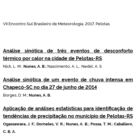
VII Encontro Sul Brasileiro de Meteorologia, 2017, Pelotas.
Análise sinótica de três eventos de desconforto
térmico por calor na cidade de Pelotas-RS
Nick, L. M.;
Nunes, A. B.;
Nascimento, A. L.; Nedel, A. S
Análise sinótica de um evento de chuva intensa em
Chapecó-SC no dia 27 de junho de 2014
Borges, D. M.;
Nunes, A. B.
Aplicação de análises estatísticas para identificação de
tendências de precipitação no município de Pelotas-RS
Ogassawara, J. F.; Dorneles, V. R.;
Nunes, A. B.; Possa, T. M.; Caballero,
C. B. A.