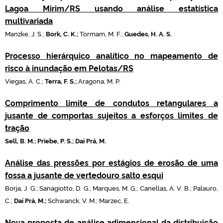
Lagoa Mirim/RS usando análise estatística
multivariada
Manzke, J. S.;
Bork, C. K.;
Tormam, M. F.;
Guedes, H. A. S.
Processo hierárquico analítico no mapeamento de
risco à inundação em Pelotas/RS
Viegas, A. C.;
Terra, F. S.;
Aragona, M. P.
Comprimento limite de condutos retangulares a
jusante de comportas sujeitos a esforços limites de
tração
Sell, B. M.; Priebe, P. S.; Dai Prá, M.
Análise das pressões por estágios de erosão de uma
fossa a jusante de vertedouro salto esqui
Borja, J. G.; Sanagiotto, D. G.; Marques, M. G.; Canellas, A. V. B.; Palauro,
C.;
Dai Prá, M.;
Schwanck, V. M.; Marzec, E.
Nova proposta de análise adimensional da distribuição