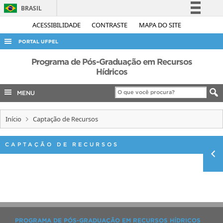
BRASIL
Simplifique!
ACESSIBILIDADE
CONTRASTE
MAPA DO SITE
Comunica BR
PORTAL UFPEL
Participe
ACESSO À INFORMAÇÃO
Programa de Pós-Graduação em Recursos
Acesso à informação
Hídricos
AUDITORIA
Legislação
MENU
COBALTO
Canais
CONCURSOS
Início
Captação de Recursos
EDITAIS
INTERNACIONAL
CAPTAÇÃO DE RECURSOS
OUVIDORIA
PORTARIAS
TELEFONES
PROGRAMA DE PÓS-GRADUAÇÃO EM RECURSOS HÍDRICOS