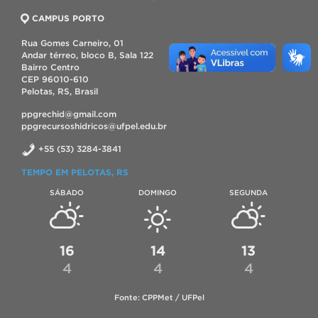
CAMPUS PORTO
Rua Gomes Carneiro, 01
Andar térreo, bloco B, Sala 122
Bairro Centro
CEP 96010-610
Pelotas, RS, Brasil
ppgrechid@gmail.com
ppgrecursoshidricos@ufpel.edu.br
+55 (53) 3284-3841
TEMPO EM PELOTAS, RS
SÁBADO
DOMINGO
SEGUNDA
16
14
13
4
4
4
Fonte: CPPMet / UFPel