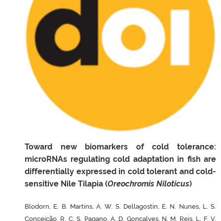
Toward new biomarkers of cold tolerance:
microRNAs regulating cold adaptation in fish are
differentially expressed in cold tolerant and cold-
sensitive Nile Tilapia (
Oreochromis Niloticus
)
Blodorn, E. B. Martins, A. W. S. Dellagostin, E. N. Nunes, L. S.
Conceição, R. C. S. Pagano, A. D. Goncalves, N. M. Reis, L. F. V.