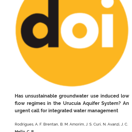
Has unsustainable groundwater use induced low
flow regimes in the Urucuia Aquifer System? An
urgent call for integrated water management
Rodrigues, A. F. Brentan, B. M. Amorim, J. S. Curi, N. Avanzi, J. C.
Mello, C. R.