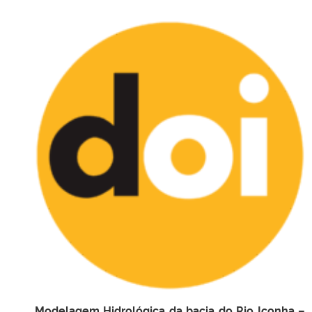
Modelagem Hidrológica da bacia do Rio Iconha –