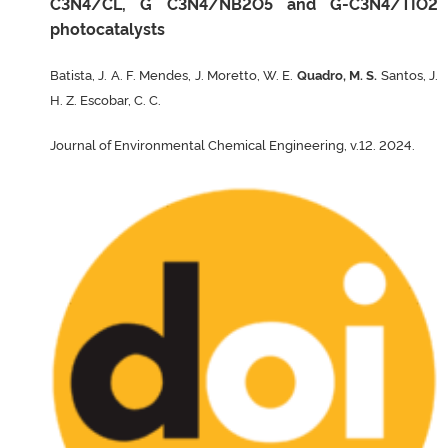
C3N4/CL, G C3N4/NB2O5 and G-C3N4/TIO2
photocatalysts
Batista, J. A. F. Mendes, J. Moretto, W. E.
Quadro, M. S.
Santos, J.
H. Z. Escobar, C. C.
Journal of Environmental Chemical Engineering, v.12. 2024.