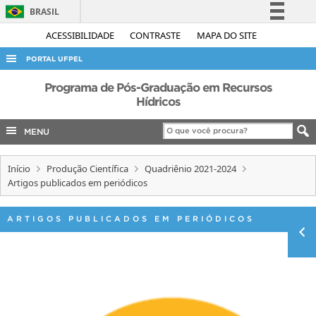
BRASIL
Simplifique!
ACESSIBILIDADE
CONTRASTE
MAPA DO SITE
Comunica BR
PORTAL UFPEL
Participe
ACESSO À INFORMAÇÃO
Programa de Pós-Graduação em Recursos
Acesso à informação
Hídricos
AUDITORIA
Legislação
MENU
COBALTO
Canais
CONCURSOS
Início
Produção Científica
Quadriênio 2021-2024
EDITAIS
Artigos publicados em periódicos
INTERNACIONAL
ARTIGOS PUBLICADOS EM PERIÓDICOS
OUVIDORIA
PORTARIAS
TELEFONES