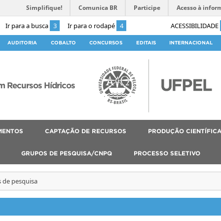
Simplifique!
Comunica BR
Participe
Acesso à infor
Ir para a busca
3
Ir para o rodapé
4
ACESSIBILIDADE
AUDITORIA
COBALTO
CONCURSOS
EDITAIS
INTERNACIONAL
 Recursos Hídricos
MENTOS
CAPTAÇÃO DE RECURSOS
PRODUÇÃO CIENTÍFIC
GRUPOS DE PESQUISA/CNPQ
PROCESSO SELETIVO
s de pesquisa