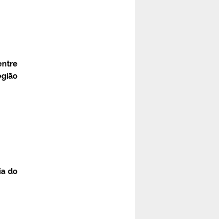
entre
egião
ia do