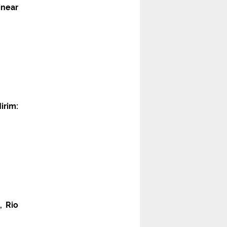
inear
irim:
, Rio