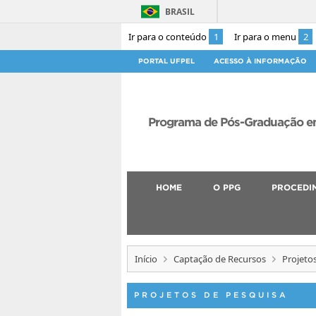
BRASIL
Ir para o conteúdo
1
Ir para o menu
2
PORTAL UFPEL
ACESSO À INFORMAÇÃO
Programa de Pós-Graduação em
HOME
O PPG
PROCEDI
Início
Captação de Recursos
Projeto
PROJETOS DE PESQUISA